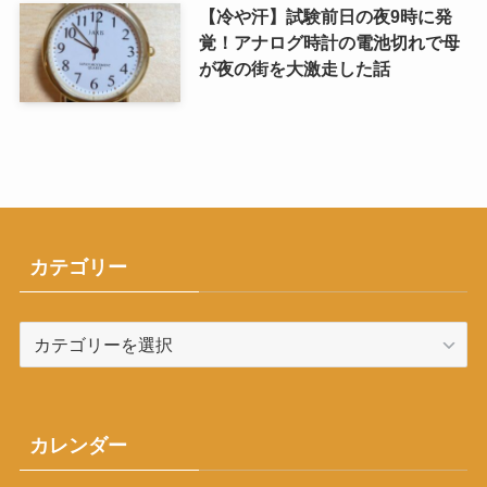
【冷や汗】試験前日の夜9時に発
覚！アナログ時計の電池切れで母
が夜の街を大激走した話
カテゴリー
カ
テ
ゴ
リ
ー
カレンダー