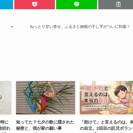
ねっとり甘い幸せ。ふるさと納税の干し芋がついに到着！
9時に
知ってた？七夕の歌に隠された
「助けて」と言えるのは、
池切れ
秘密と、我が家の願い事
の自立。2回目の託児ボラン