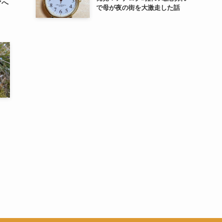
マへ
で母が夜の街を大激走した話