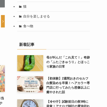
猫
自分を楽しませる
食べ物
新着記事
母が叫んだ「これ見て！」奇跡
の「ふたごきゅうり」とほっこ
り家族の日常
【初体験】2週間おきのセルフ
白髪染めを卒業！ヘアカラー専
門店に行ってみたら想像以上に
癒やされた話
本当
【冷や汗】試験前日の夜9時に
テ
発覚！アナログ時計の電池切れ