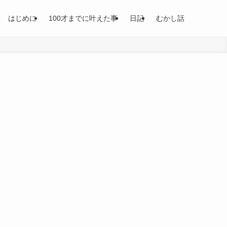
はじめに
100才までに叶えた事
日記
むかし話