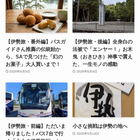
【伊勢旅・番外編】バスガ
【伊勢旅・後編】全身白の
イドさん推薦の伝統飴か
法被で「エンヤー！」お木
ら、SAで見つけた「幻の
曳（おきひき）神事で震え
お菓子」大人買いまで！
た、一生モノの感動
2026年6月5日
2026年6月4日
【伊勢旅・前編】ただいま
小さな挑戦は伊勢の地へ
帰りました！バス7台で行
2026年5月14日