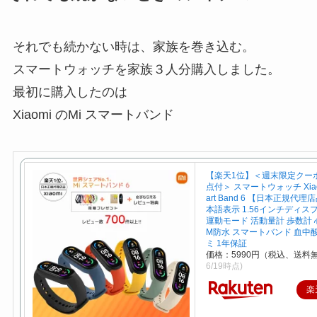
それでも続かない時は、家族を巻き込む。
スマートウォッチを家族３人分購入しました。
最初に購入したのは
Xiaomi のMi スマートバンド
【楽天1位】＜週末限定クーポ
点付＞ スマートウォッチ Xiaom
art Band 6 【日本正規代理
本語表示 1.56インチディスプ
運動モード 活動量計 歩数計 心
M防水 スマートバンド 血中
ミ 1年保証
価格：5990円（税込、送料無
6/19時点)
楽