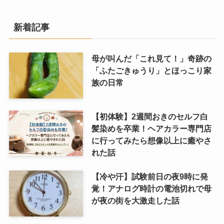
新着記事
母が叫んだ「これ見て！」奇跡の
「ふたごきゅうり」とほっこり家
族の日常
【初体験】2週間おきのセルフ白
髪染めを卒業！ヘアカラー専門店
に行ってみたら想像以上に癒やさ
れた話
【冷や汗】試験前日の夜9時に発
覚！アナログ時計の電池切れで母
が夜の街を大激走した話