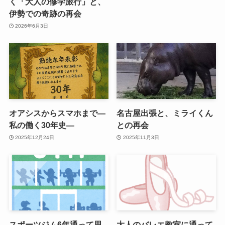
く「大人の修学旅行」と、
伊勢での奇跡の再会
2026年6月3日
オアシスからスマホまで―
名古屋出張と、ミライくん
私の働く30年史―
との再会
2025年12月24日
2025年11月3日
スポーツジム6年通って思
大人のバレエ教室に通って