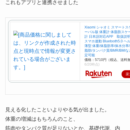
これもアプリと連携させました
Xiaomi シャオミ スマート
ーバル版 体重計 体脂肪スケ
計 日本語対応APP 取扱説明書 
スマホ連動 Bluetooth5.0
薄型 体重/体脂肪率/体水分率
脂肪/タンパク質/BMR/BMI
定可能
価格：5710円（税込、送料無
6/20時点)
楽
見える化したこといよりやる気が出ました。
体重の増減はもちろんのこと、
筋肉やタンパク質が足りないとか、基礎代謝、内